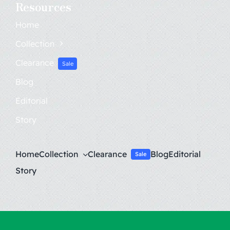
Resources
Home
Collection
Clearance
Sale
Blog
Editorial
Story
Home
Collection
Clearance
Blog
Editorial
Sale
Story