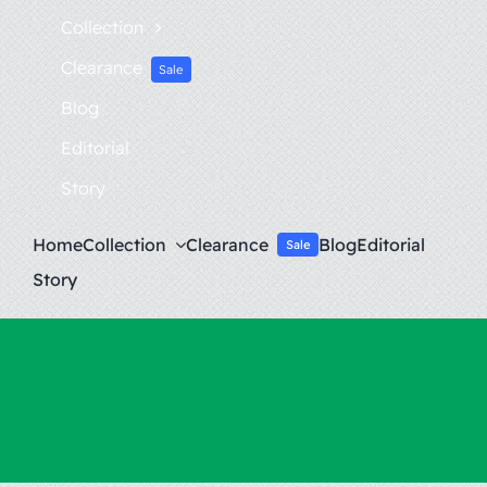
Collection
Clearance
Sale
Blog
Editorial
Story
Home
Collection
Clearance
Blog
Editorial
Sale
Story