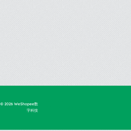
Contact:
t © 2026 WeShopee数
710611676@qq.com
字科技