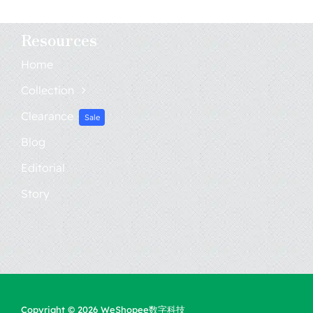
跨境电商
Resources
Home
AI人工智能
Collection
Clearance
联系我们
Sale
Blog
Editorial
Story
Home
Collection
Copyright © 2026 WeShopee数字科技