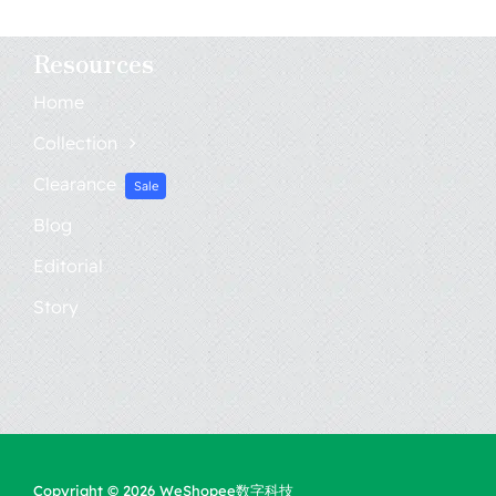
跨境电商
Resources
Home
AI人工智能
Collection
Clearance
联系我们
Sale
Blog
Editorial
Story
Home
Collection
Copyright © 2026 WeShopee数字科技